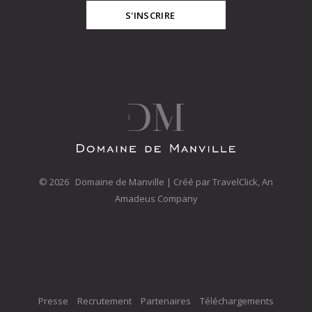
S'INSCRIRE
©
2026 Domaine de Manville | Créé par
TravelClick, An
Amadeus Company
Opens in a new tab.
Presse
Recrutement
Partenaires
Téléchargements