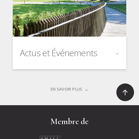
Actus et Événements
→
Click to go t
EN SAVOIR PLUS
Membre de